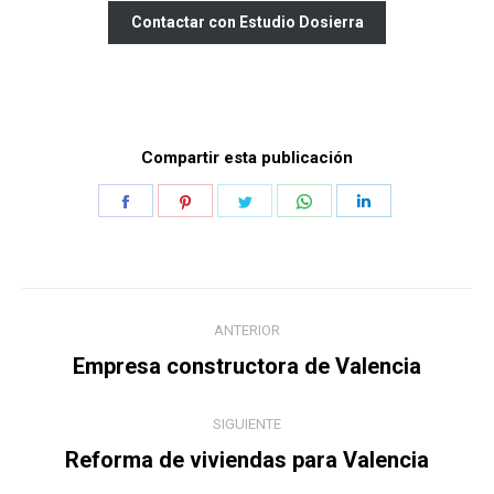
Contactar con Estudio Dosierra
Compartir esta publicación
Share
Share
Share
Share
Share
on
on
on
on
on
Facebook
Pinterest
Twitter
WhatsApp
LinkedIn
Navegación
ANTERIOR
entre
Publicación
Empresa constructora de Valencia
anterior:
publicaciones
SIGUIENTE
Publicación
Reforma de viviendas para Valencia
siguiente: