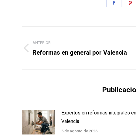
Share
S
on
o
Faceboo
P
Navegación
entre
ANTERIOR
Publicación
Reformas en general por Valencia
publicaciones
anterior:
Publicaci
Expertos en reformas integrales e
Valencia
5 de agosto de 2026