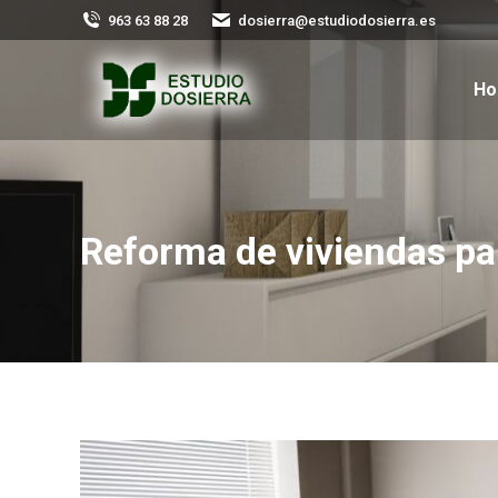
963 63 88 28
dosierra@estudiodosierra.es
H
Reforma de viviendas pa