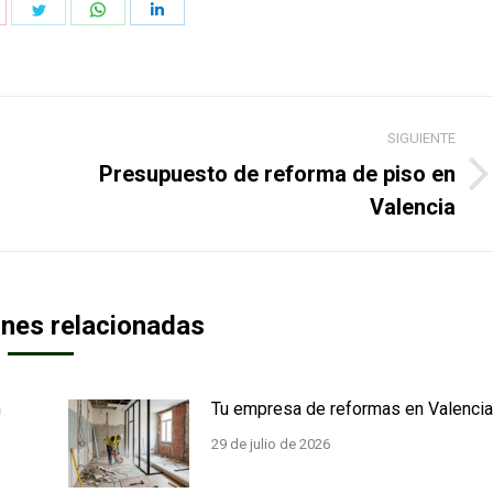
hare
Share
Share
Share
n
on
on
on
k
interest
Twitter
WhatsApp
LinkedIn
SIGUIENTE
Presupuesto de reforma de piso en
Publicación
Valencia
siguiente:
ones relacionadas
n
Tu empresa de reformas en Valencia
29 de julio de 2026