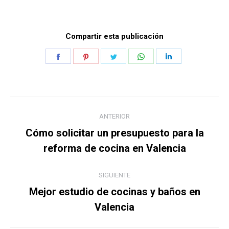
Compartir esta publicación
Share
Share
Share
Share
Share
on
on
on
on
on
Facebook
Pinterest
Twitter
WhatsApp
LinkedIn
Navegación
ANTERIOR
entre
Cómo solicitar un presupuesto para la
Publicación
publicaciones
reforma de cocina en Valencia
anterior:
SIGUIENTE
Mejor estudio de cocinas y baños en
Publicación
Valencia
siguiente: