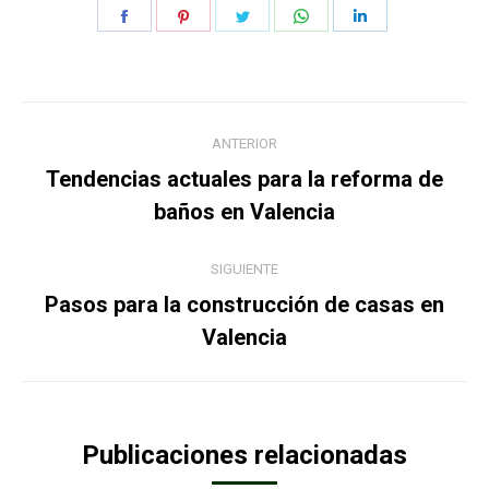
Share
Share
Share
Share
Share
on
on
on
on
on
Facebook
Pinterest
Twitter
WhatsApp
LinkedIn
Navegación
ANTERIOR
entre
Tendencias actuales para la reforma de
Publicación
publicaciones
baños en Valencia
anterior:
SIGUIENTE
Pasos para la construcción de casas en
Publicación
Valencia
siguiente:
Publicaciones relacionadas