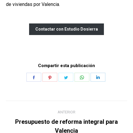
de viviendas por Valencia.
Contactar con Estudio Dosierra
Compartir esta publicación
Share
Share
Share
Share
Share
on
on
on
on
on
Facebook
Pinterest
Twitter
WhatsApp
LinkedIn
Navegación
ANTERIOR
entre
Presupuesto de reforma integral para
Publicación
publicaciones
Valencia