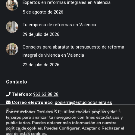
Expertos en reformas integrales en Valencia
5 de agosto de 2026
Tu empresa de reformas en Valencia
29 de julio de 2026
Consejos para abaratar tu presupuesto de reforma
integral de vivienda en Valencia
22 de julio de 2026
Contacto
Teléfono
:
963 63 88 28
Correo electrónico
:
dosierra@estudiodosierra.es
Dirección
: Carrer del Mestre Lope, 43, 46100 Burjassot,
Construcciones Dosierra S.L, utiliza cookies propias y de
terceros para analizar tu navegación con fines estadísticos y
Valencia
publicitarios. Puedes obtener más información en nuestra
política de cookies
. Puedes Configurar, Aceptar o Rechazar el
Encuéntranos en:
uso de estas cookies.
Facebook
Twitter
Instagram