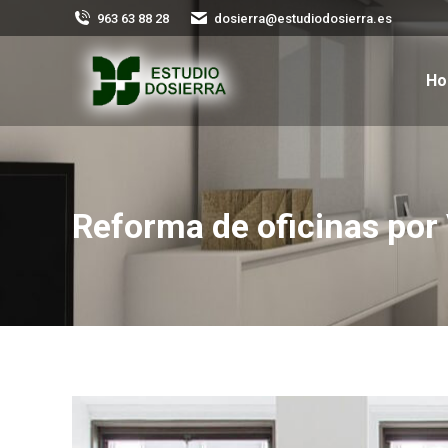
963 63 88 28
dosierra@estudiodosierra.es
H
Reforma de oficinas por