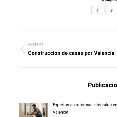
Share
S
on
o
Faceboo
P
Navegación
entre
ANTERIOR
Publicación
Construcción de casas por Valencia
publicaciones
anterior:
Publicaci
Expertos en reformas integrales e
Valencia