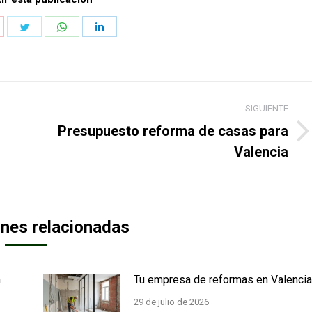
hare
Share
Share
Share
n
on
on
on
k
interest
Twitter
WhatsApp
LinkedIn
SIGUIENTE
Presupuesto reforma de casas para
Publicación
Valencia
siguiente:
ones relacionadas
n
Tu empresa de reformas en Valencia
29 de julio de 2026