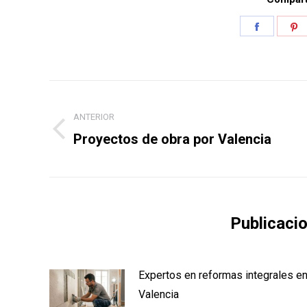
Share
S
on
o
Faceboo
P
Navegación
entre
ANTERIOR
Publicación
Proyectos de obra por Valencia
publicaciones
anterior:
Publicaci
Expertos en reformas integrales e
Valencia