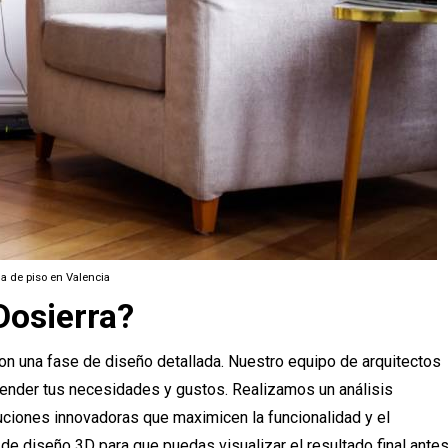
a de piso en Valencia
Dosierra?
n una fase de diseño detallada. Nuestro equipo de arquitectos
tender tus necesidades y gustos. Realizamos un análisis
ciones innovadoras que maximicen la funcionalidad y el
 de diseño 3D para que puedas visualizar el resultado final ante