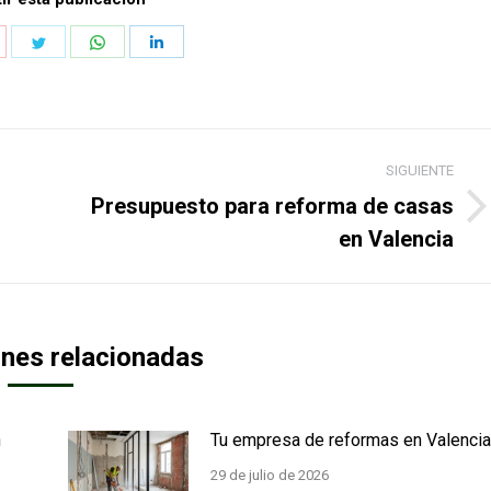
hare
Share
Share
Share
n
on
on
on
k
interest
Twitter
WhatsApp
LinkedIn
SIGUIENTE
Presupuesto para reforma de casas
Publicación
en Valencia
siguiente:
ones relacionadas
n
Tu empresa de reformas en Valencia
29 de julio de 2026