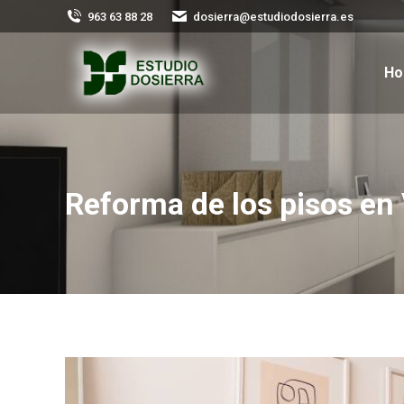
963 63 88 28
dosierra@estudiodosierra.es
H
Reforma de los pisos en