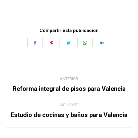
Compartir esta publicación
Share
Share
Share
Share
Share
on
on
on
on
on
Facebook
Pinterest
Twitter
WhatsApp
LinkedIn
Navegación
ANTERIOR
entre
Publicación
Reforma integral de pisos para Valencia
anterior:
publicaciones
SIGUIENTE
Publicación
Estudio de cocinas y baños para Valencia
siguiente: