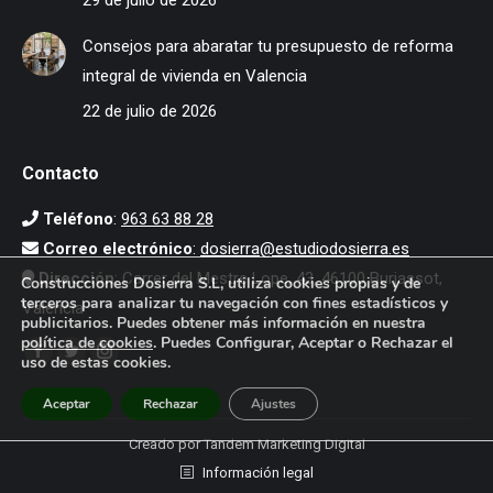
Consejos para abaratar tu presupuesto de reforma
integral de vivienda en Valencia
22 de julio de 2026
Contacto
Teléfono
:
963 63 88 28
Correo electrónico
:
dosierra@estudiodosierra.es
Dirección
: Carrer del Mestre Lope, 43, 46100 Burjassot,
Construcciones Dosierra S.L, utiliza cookies propias y de
terceros para analizar tu navegación con fines estadísticos y
Valencia
publicitarios. Puedes obtener más información en nuestra
política de cookies
. Puedes Configurar, Aceptar o Rechazar el
Encuéntranos en:
uso de estas cookies.
Facebook
Twitter
Instagram
page
page
page
Aceptar
Rechazar
Ajustes
opens
opens
opens
Creado por Tandem Marketing Digital
in
in
in
Información legal
new
new
new