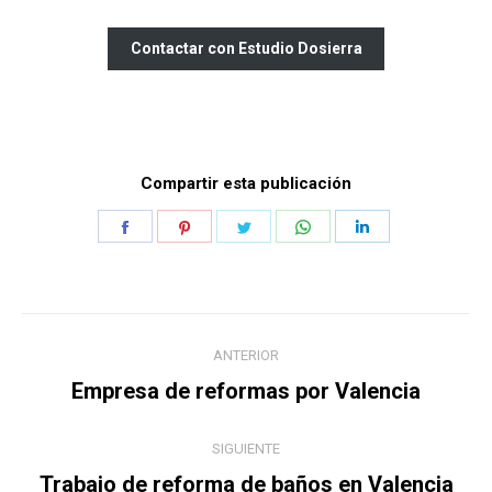
Contactar con Estudio Dosierra
Compartir esta publicación
Share
Share
Share
Share
Share
on
on
on
on
on
Facebook
Pinterest
Twitter
WhatsApp
LinkedIn
Navegación
ANTERIOR
entre
Publicación
Empresa de reformas por Valencia
anterior:
publicaciones
SIGUIENTE
Publicación
Trabajo de reforma de baños en Valencia