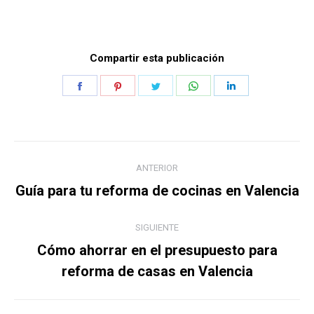
Compartir esta publicación
Share
Share
Share
Share
Share
on
on
on
on
on
Facebook
Pinterest
Twitter
WhatsApp
LinkedIn
Navegación
ANTERIOR
entre
Publicación
Guía para tu reforma de cocinas en Valencia
anterior:
publicaciones
SIGUIENTE
Cómo ahorrar en el presupuesto para
Publicación
reforma de casas en Valencia
siguiente: