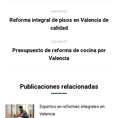
Navegación
ANTERIOR
entre
Reforma integral de pisos en Valencia de
Publicación
publicaciones
calidad
anterior:
SIGUIENTE
Presupuesto de reforma de cocina por
Publicación
Valencia
siguiente:
Publicaciones relacionadas
Expertos en reformas integrales en
Valencia