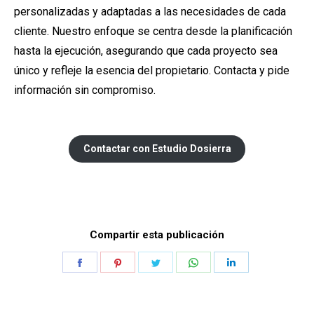
personalizadas y adaptadas a las necesidades de cada
cliente. Nuestro enfoque se centra desde la planificación
hasta la ejecución, asegurando que cada proyecto sea
único y refleje la esencia del propietario. Contacta y pide
información sin compromiso.
Contactar con Estudio Dosierra
Compartir esta publicación
Share
Share
Share
Share
Share
on
on
on
on
on
Facebook
Pinterest
Twitter
WhatsApp
LinkedIn