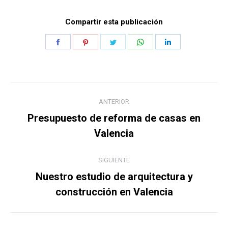
Compartir esta publicación
Share
Share
Share
Share
Share
on
on
on
on
on
Facebook
Pinterest
Twitter
WhatsApp
LinkedIn
Navegación
ANTERIOR
entre
Presupuesto de reforma de casas en
Publicación
publicaciones
Valencia
anterior:
SIGUIENTE
Nuestro estudio de arquitectura y
Publicación
construcción en Valencia
siguiente: