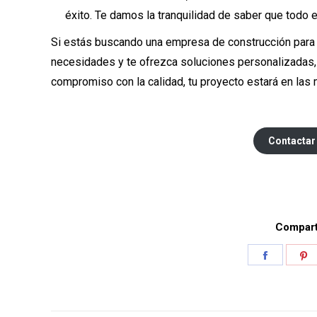
éxito. Te damos la tranquilidad de saber que todo
Si estás buscando una empresa de construcción para 
necesidades y te ofrezca soluciones personalizadas, 
compromiso con la calidad, tu proyecto estará en las
Contactar
Comparti
Share
S
on
o
Faceboo
P