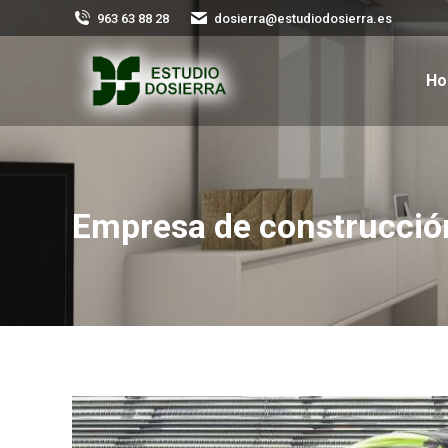
963 63 88 28
dosierra@estudiodosierra.es
H
Empresa de construcción