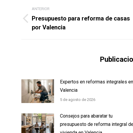
Navegación
ANTERIOR
entre
Presupuesto para reforma de casas
Publicación
publicaciones
por Valencia
anterior:
Publicaci
Expertos en reformas integrales e
Valencia
5 de agosto de 2026
Consejos para abaratar tu
presupuesto de reforma integral d
vivienda en Valencia