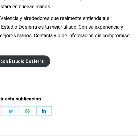
 estará en buenas manos.
Valencia y alrededores que realmente entienda tus
Estudio Dosierra es tu mejor aliado. Con su experiencia y
 mejores manos. Contacta y pide información sin compromiso.
 con Estudio Dosierra
r esta publicación
hare
Share
Share
Share
n
on
on
on
k
interest
Twitter
WhatsApp
LinkedIn