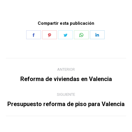
Compartir esta publicación
Share
Share
Share
Share
Share
on
on
on
on
on
Facebook
Pinterest
Twitter
WhatsApp
LinkedIn
Navegación
ANTERIOR
entre
Publicación
Reforma de viviendas en Valencia
anterior:
publicaciones
SIGUIENTE
Publicación
Presupuesto reforma de piso para Valencia
siguiente: