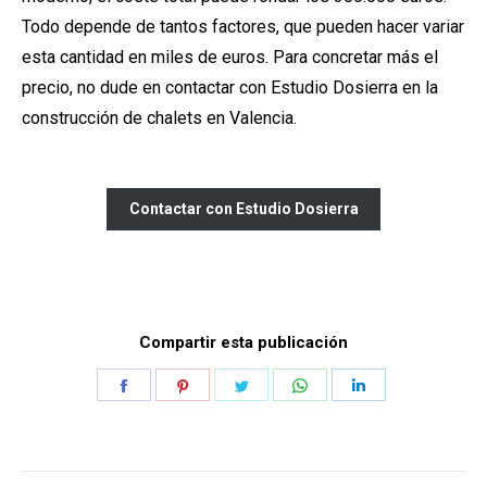
Todo depende de tantos factores, que pueden hacer variar
esta cantidad en miles de euros. Para concretar más el
precio, no dude en contactar con Estudio Dosierra en la
construcción de chalets en Valencia.
Contactar con Estudio Dosierra
Compartir esta publicación
Share
Share
Share
Share
Share
on
on
on
on
on
Facebook
Pinterest
Twitter
WhatsApp
LinkedIn