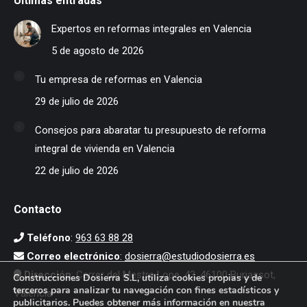
Últimas entradas
Expertos en reformas integrales en Valencia
5 de agosto de 2026
Tu empresa de reformas en Valencia
29 de julio de 2026
Consejos para abaratar tu presupuesto de reforma
integral de vivienda en Valencia
22 de julio de 2026
Contacto
Teléfono
:
963 63 88 28
Correo electrónico
:
dosierra@estudiodosierra.es
Dirección
: Carrer del Mestre Lope, 43, 46100 Burjassot,
Construcciones Dosierra S.L, utiliza cookies propias y de
terceros para analizar tu navegación con fines estadísticos y
Valencia
publicitarios. Puedes obtener más información en nuestra